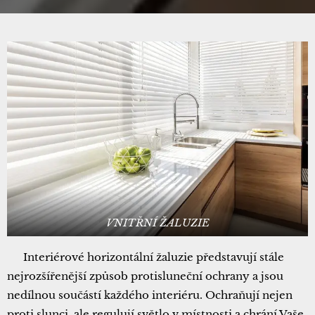
VNITŘNÍ ŽALUZIE
▪ Interiérové horizontální žaluzie představují stále
nejrozšířenější způsob protisluneční ochrany a jsou
nedílnou součástí každého interiéru. Ochraňují nejen
proti slunci, ale regulují světlo v místnosti a chrání Vaše