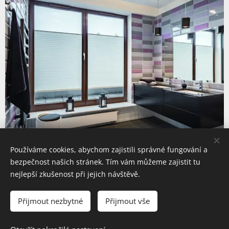
LÁTKOVÉ ŽALUZIE PLISÉ
Používáme cookies, abychom zajistili správné fungování a
bezpečnost našich stránek. Tím vám můžeme zajistit tu
▪ Plisé žaluzie jsou
nejflexibilnějším
stíněním.
nejlepší zkušenost při jejich návštěvě.
▪ Výjimečné, elegantní a velmi dekorativní prvek do
Přijmout nezbytné
Přijmout vše
vašich oken. Žaluzie plisé představují velmi efektivní,
dokonalý a estetický způsob zastínění.